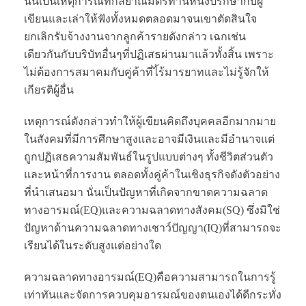
นั่นเป็นเหตุการณ์ที่กัลยาณมิตรท่านหนึ่งปรึกษากับผู้
เขียนและเล่าให้ฟังทั้งหมดตลอดมาจนเขาตัดสินใจ
ยกเลิกรับจ้างงานจากลูกค้ารายดังกล่าว เฉกเช่น
เดียวกันกับบริบัทอื่นๆที่ปฏิเสธผ่านมาแล้วทั้งสิ้น เพราะ
ไม่ต้องการสมาคมกับคู่ค้าที่ไ้ร้มารยาทและไม่รู้จักให้
เกียรติผู้อื่น
เหตุการณ์ดังกล่าวทำให้ผู้เขียนคิดถึงบุคคลอีกมากมาย
ในสังคมที่มีการศึกษาสูงและอาจมีเงินและมีอำนาจแต่
ถูกปฏิเสธความสัมพันธ์ในรูปแบบต่างๆ ทั้งชีวิตส่วนตัว
และหน้าที่การงาน ตลอดทั้งคู่ค้าในเชิงธุรกิจดังตัวอย่าง
ที่นำเสนอมา นั่นเป็นปัญหาที่เกิดจากขาดความฉลาด
ทางอารมณ์(EQ)และความฉลาดทางสังคม(SQ) ซึ่งมิใช่
ปัญหาด้านความฉลาดทางเชาว์ปัญญา(IQ)ที่สามารถจะ
เรียนได้ในระดับสูงแต่อย่างใด
ความฉลาดทางอารมณ์(EQ)คือความสามารถในการรู้
เท่าทันและจัดการควบคุมอารมณ์ของตนเองได้ดีกระทั่ง