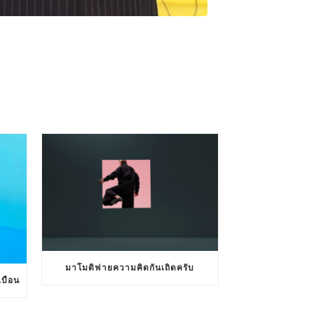
มาโมดิฟายความคิดกันเถิดครับ
บือน