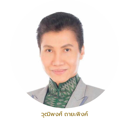
วุฒิพงศ์ ถายะพิงค์