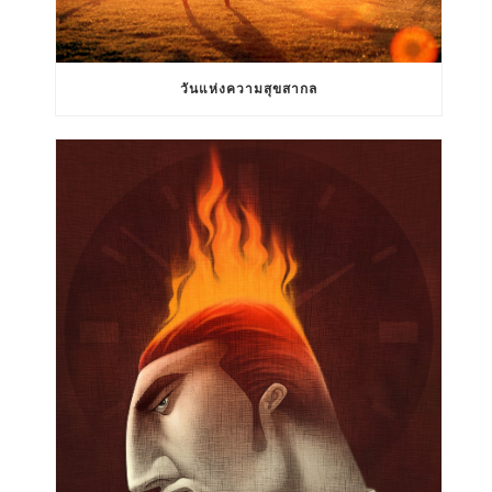
วันแห่งความสุขสากล