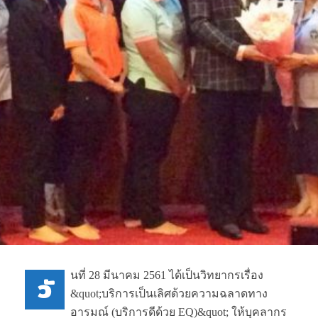
นที่ 28 มีนาคม 2561 ได้เป็นวิทยากรเรื่อง
วั
&quot;บริการเป็นเลิศด้วยความฉลาดทาง
อารมณ์ (บริการดีด้วย EQ)&quot; ให้บุคลากร