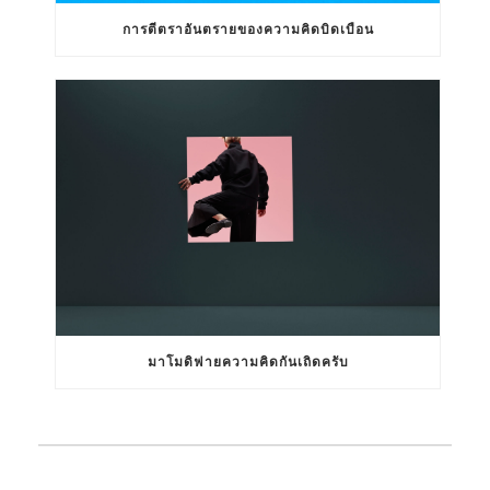
การตีตราอันตรายของความคิดบิดเบือน
มาโมดิฟายความคิดกันเถิดครับ