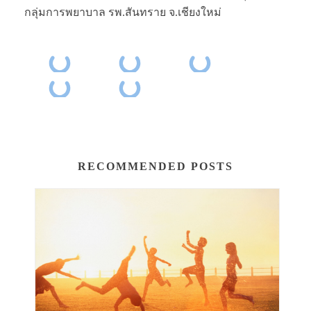
กลุ่มการพยาบาล รพ.สันทราย จ.เชียงใหม่
RECOMMENDED POSTS