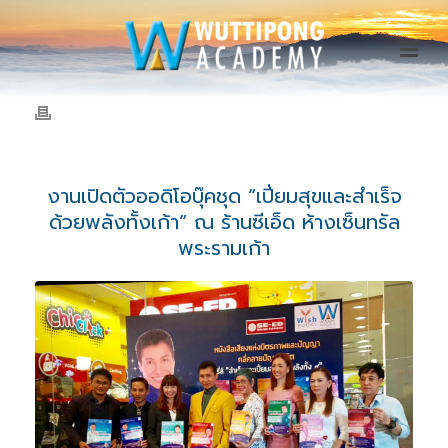
งานเปิดตัวออดิโอบุ๊คชุด “เปี่ยมสุขและสำเร็จ
ด้วยพลังทั้งเก้า” ณ ร้านซีเอ็ด ห้างเซ็นทรัล
พระรามเก้า