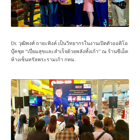
Dr. วุฒิพงศ์ ถายะพิงค์ เป็นวิทยากรในงานเปิดตัวออดิโอ
บุ๊คชุด “เปี่ยมสุขและสำเร็จด้วยพลังทั้งเก้า” ณ ร้านซีเอ็ด
ห้างเซ็นทรัลพระรามเก้า กทม.