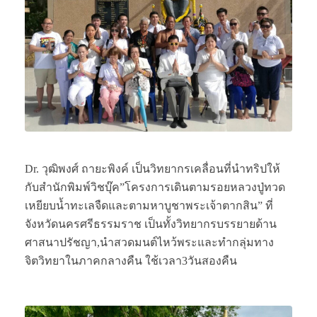
Dr. วุฒิพงศ์ ถายะพิงค์ เป็นวิทยากรเคลื่อนที่นำทริปให้
กับสำนักพิมพ์วิชบุ๊ค”โครงการเดินตามรอยหลวงปู่ทวด
เหยียบน้ำทะเลจืดและตามหาบูชาพระเจ้าตากสิน” ที่
จังหวัดนครศรีธรรมราช เป็นทั้งวิทยากรบรรยายด้าน
ศาสนาปรัชญา,นำสวดมนต์ไหว้พระและทำกลุ่มทาง
จิตวิทยาในภาคกลางคืน ใช้เวลา3วันสองคืน