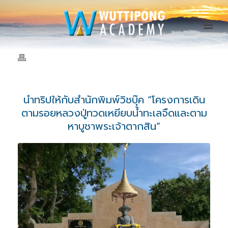
นำทริปให้กับสำนักพิมพ์วิชบุ๊ค “โครงการเดิน
ตามรอยหลวงปู่ทวดเหยียบน้ำทะเลจืดและตาม
หาบูชาพระเจ้าตากสิน”