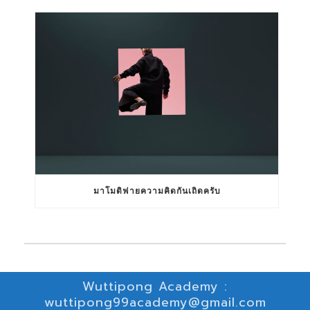
มาโมดิฟายความคิดกันเถิดครับ
Wuttipong Academy :
wuttipong99academy@gmail.com