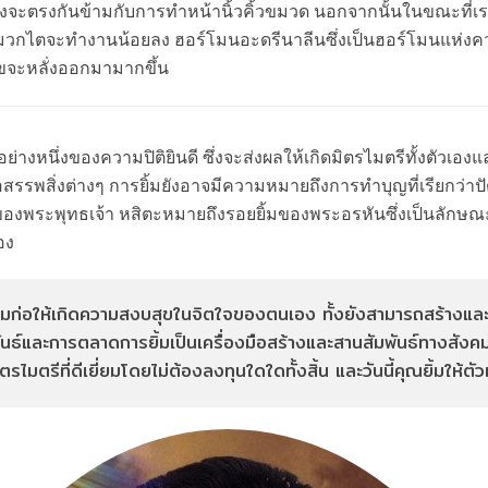
่งจะตรงกันข้ามกับการทำหน้านิ้วคิ้วขมวด นอกจากนั้นในขณะที่เร
วกไตจะทำงานน้อยลง ฮอร์โมนอะดรีนาลีนซึ่งเป็นฮอร์โมนแห่งคว
ุขจะหลั่งออกมามากขึ้น
างหนึ่งของความปิติยินดี ซึ่งจะส่งผลให้เกิดมิตรไมตรีทั้งตัวเอ
สรรพสิ่งต่างๆ การยิ้มยังอาจมีความหมายถึงการทำบุญที่เรียกว่าป
ของพระพุทธเจ้า หสิตะหมายถึงรอยยิ้มของพระอรหันซึ่งเป็นลักษ
อง
รมก่อให้เกิดความสงบสุขในจิตใจของตนเอง ทั้งยังสามารถสร้างแล
ธ์และการตลาดการยิ้มเป็นเครื่องมือสร้างและสานสัมพันธ์ทางสังคมกับ
รไมตรีที่ดีเยี่ยมโดยไม่ต้องลงทุนใดใดทั้งสิ้น และวันนี้คุณยิ้มให้ตัว