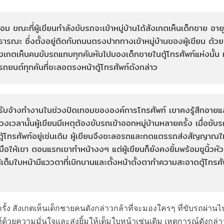
อม ขณะที่ผู้เขียนกำลังขับรถจะเข้าหมู่บ้านได้สังเกตเห็นเด็กชาย อ
ารณะ ซึ่งตั้งอยู่ติดกับถนนตรงปากทางเข้าหมู่บ้านของผู้เขียน ด้
ียนสังเกตเห็นคนขับรถแทบทุกคันหันไปมองเด็กชายในตู้โทรศัพท์แห่งนั้
ถยนต์ทุกคันที่ชะลอตรงหน้าตู้โทรศัพท์ดังกล่าว
ยนรับจ้างทำงานในช่วงปิดเทอมขององค์การโทรศัพท์ เขาคงรู้สึกอายและ
ลานั้นผู้เขียนมีเหตุต้องขับรถเข้าออกหมู่บ้านหลายครั้ง เมื่อขับรถถ
โทรศัพท์อยู่เช่นเดิม ผู้เขียนจึงชะลอรถและกดแตรรถส่งสัญญาณให้เด
แม่มือให้เขา ตอนแรกเขาทำหน้างงๆ แต่ผู้เขียนก็ยังคงยิ้มพร้อมชูนิ้วหัว
้มให้เต็มใบหน้ามีแววตาที่เบิกบานและตั้งหน้าตั้งตาทำความสะอาดตู้โท
กครั้ง สังเกตเห็นเด็กชายคนดังกล่าวกล้าที่จะมองใครๆ ที่ขับรถผ่านไ
ด้วยความมั่นใจและส่งยิ้มให้เต็มใบหน้าเช่นเดิม เหตุการณ์ดังกล่าวผู