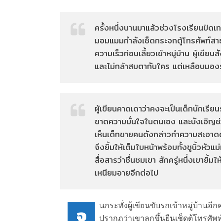
ครั้งหนึ่งนานมาแล้วช่วงโรงเรียนปิดเท
มอมแมมกำลังเช็ดกระจกตู้โทรศัพท์สาธ
ความเร็วก่อนเลี้ยวเข้าหมู่บ้าน ผู้เข
และไม่กล้าสบตากับใคร แต่เหลือบมองร
ผู้เขียนคาดเดาว่าคงจะเป็นเด็กนักเรี
ขาดความมั่นใจในตนเอง และบังเอิญช่วงเว
เห็นเด็กชายคนดังกล่าวทำความสะอาดตู้
จึงยิ้มให้เต็มใบหน้าพร้อมทั้งชูนิ้วหัว
สื่อสารว่าชื่นชมเขา สักครู่หนึ่งเขายิ
เหนียมอายอีกต่อไป
นกระทั่งผู้เขียนขับรถเข้าหมู่บ้านอี
จ
ปรากฏว่าเขาลุกขึ้นยืนเช็ดตู้โทรศัพท์