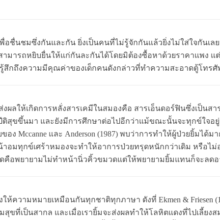
ชื่นชมซึ่งกันและกัน ยิ่งเป็นคนที่ไม่รู้จักกันแล้วยิ่งไม่ใส่ใจกันเล
ามารถหยิบยื่นให้แก่กันละกันได้โดยมิต้องซื้อหาด้วยราคาแพง แต่เป
นรู้สึกถึงความมีคุณค่าของเด็กคนดังกล่าวที่ทำความสะอาดตู้โทรศัพท์
ส่งผลให้เกิดการหลั่งสารเคมีในสมองคือ สารเอ็นดอร์ฟินซึ่งเป็นสารแห่ง
ติสุขขึ้นมา และยังมีการศึกษาต่อไปอีกว่าแม้ขณะนั้นจะทุกข์ใจอยู่
ของ Mccanne และ Anderson (1987) พบว่าการทำให้ผู้ป่วยยิ้มได้มากข
มีใบหน้าอมทุกข์เศร้าหมองจะทำให้อาการป่วยทรุดหนักกว่าเดิม หรือไม
คือพยายามไม่ทำหน้านิ่วคิ้วขมวดแต่ให้พยายามยิ้มแทนก็จะลดอา
งให้ความหมายเหมือนกันทุกชาติทุกภาษา ดังที่ Ekmen & Friesen (19
ามสุขที่เป็นสากล และเมื่อเรายิ้มจะส่งผลทำให้โลหิตแดงที่ไปเลี้ยง